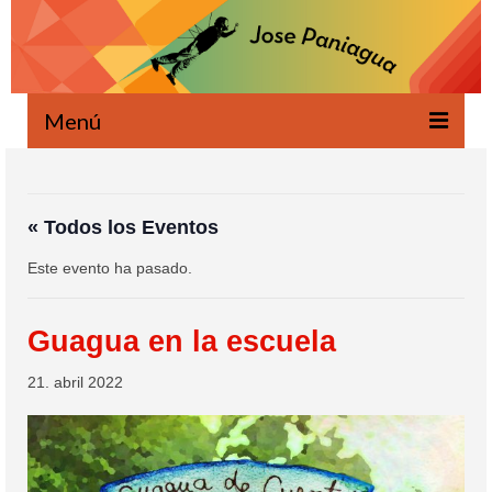
Menú
Bienvenido
Novedades
« Todos los Eventos
Este evento ha pasado.
Escrito
Oral
Guagua en la escuela
Proyectos
21. abril 2022
Ecología
Agenda