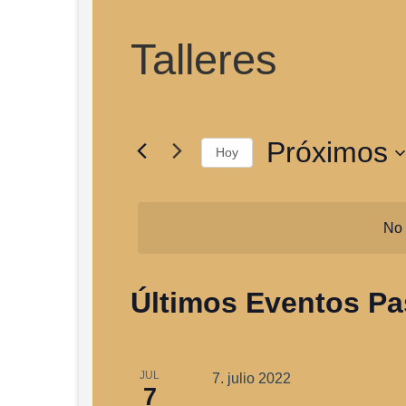
Talleres
Próximos
Hoy
Selecciona
la
fecha.
No 
Últimos Eventos P
JUL
7. julio 2022
7