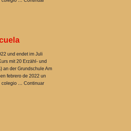
el colegio …
Continuar
cuela
22 und endet im Juli
urs mit 20 Erzähl- und
) an der Grundschule Am
n febrero de 2022 un
el colegio …
Continuar