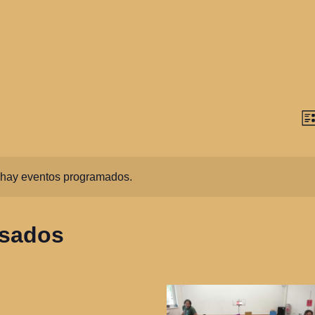
N
Lis
d
vi
hay eventos programados.
asados