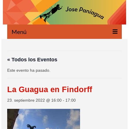
Menú
Bienvenido
Novedades
« Todos los Eventos
Este evento ha pasado.
Escrito
Oral
La Guagua en Findorff
Proyectos
23. septiembre 2022 @ 16:00
-
17:00
Ecología
Agenda