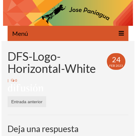
Menú
Bienvenido
DFS-Logo-
24
Novedades
Horizontal-White
FEB 2023
Escrito
|
0
Oral
Proyectos
Entrada anterior
Ecología
Agenda
Deja una respuesta