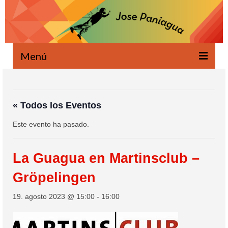
Menú
Bienvenido
Novedades
« Todos los Eventos
Este evento ha pasado.
Escrito
Oral
La Guagua en Martinsclub –
Proyectos
Gröpelingen
Ecología
19. agosto 2023 @ 15:00
-
16:00
Agenda