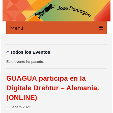
Menú
Bienvenido
Novedades
« Todos los Eventos
Este evento ha pasado.
Escrito
Oral
GUAGUA participa en la
Proyectos
Digitale Drehtur – Alemania.
Ecología
(ONLINE)
Agenda
22. enero 2021