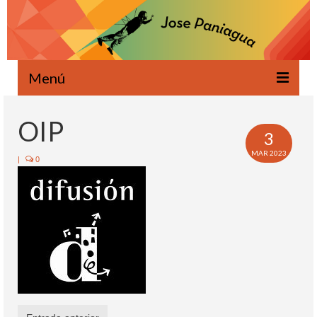
Menú
Bienvenido
OIP
3
Novedades
MAR 2023
|
0
Escrito
Oral
Proyectos
Ecología
Agenda