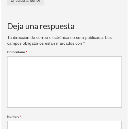
Entrada anterior
Colaboración
Sobre mi
Deja una respuesta
Contacto
Tu dirección de correo electrónico no será publicada.
Los
campos obligatorios están marcados con
*
Comentario
*
Nombre
*