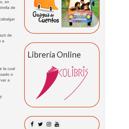
o, en
trella de
cabalgar
razó de
o a
Librería Online
e la cual
asado o
rvar a
 y