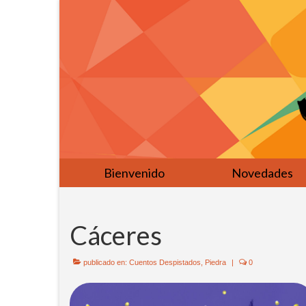
Bienvenido
Novedades
Cáceres
publicado en:
Cuentos Despistados
,
Piedra
|
0