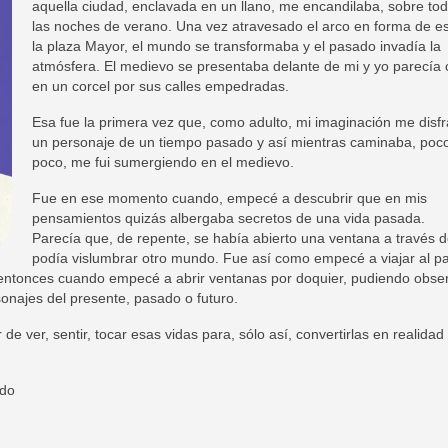
aquella ciudad, enclavada en un llano, me encandilaba, sobre tod
las noches de verano. Una vez atravesado el arco en forma de es
la plaza Mayor, el mundo se transformaba y el pasado invadía la
atmósfera. El medievo se presentaba delante de mi y yo parecía 
en un corcel por sus calles empedradas.
Esa fue la primera vez que, como adulto, mi imaginación me disf
un personaje de un tiempo pasado y así mientras caminaba, poc
poco, me fui sumergiendo en el medievo.
Fue en ese momento cuando, empecé a descubrir que en mis
pensamientos quizás albergaba secretos de una vida pasada.
Parecía que, de repente, se había abierto una ventana a través d
podía vislumbrar otro mundo. Fue así como empecé a viajar al p
 entonces cuando empecé a abrir ventanas por doquier, pudiendo obse
sonajes del presente, pasado o futuro.
 ver, sentir, tocar esas vidas para, sólo así, convertirlas en realidad
ldo