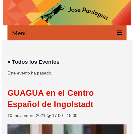
Menú
Bienvenido
Novedades
« Todos los Eventos
Este evento ha pasado.
Escrito
Oral
GUAGUA en el Centro
Proyectos
Español de Ingolstadt
Ecología
10. noviembre 2021 @ 17:00
-
18:00
Agenda