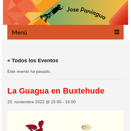
Menú
Bienvenido
Novedades
« Todos los Eventos
Este evento ha pasado.
Escrito
Oral
La Guagua en Buxtehude
Proyectos
20. noviembre 2022 @ 15:00
-
16:00
Ecología
Agenda