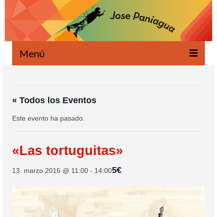
Menú
Bienvenido
Novedades
« Todos los Eventos
Este evento ha pasado.
Escrito
Oral
«Las tortuguitas»
Proyectos
5€
13. marzo 2016 @ 11:00
-
14:00
Ecología
Agenda