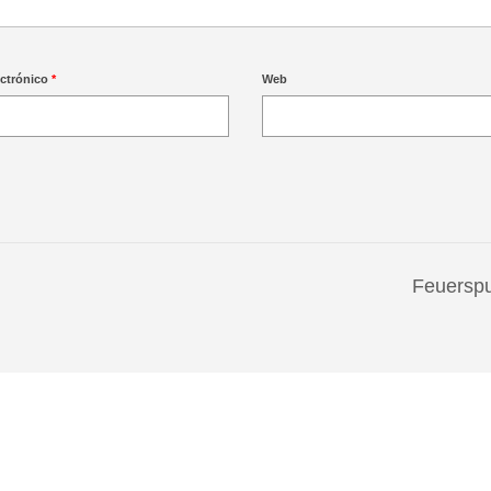
ectrónico
*
Web
Feuersp